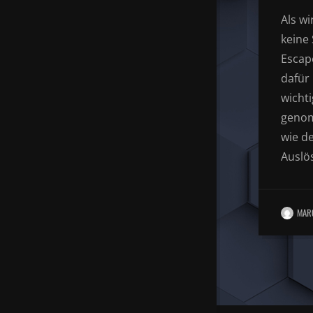
Als w
keine
Escap
dafür
wicht
genom
wie d
Auslö
MAR