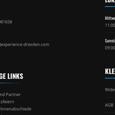
Mittwo
081658
11:00
Samst
t)experience-dresden.com
09:00
KLE
GE LINKS
Wide
nd Partner
sfeiern
AGB
l:Innenabschiede