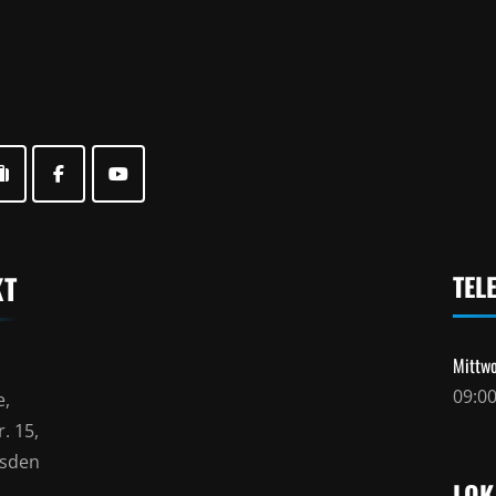
KT
TEL
Mittwo
09:00
e,
. 15,
esden
LOK