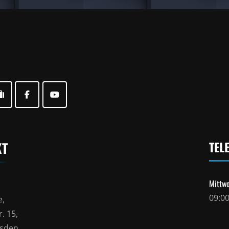
KT
TEL
Mittwo
09:00
e,
. 15,
esden