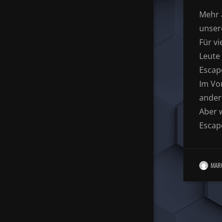
Mehr a
unser
Für v
Leute 
Escap
Im Vo
ander
Aber 
Escap
MAR