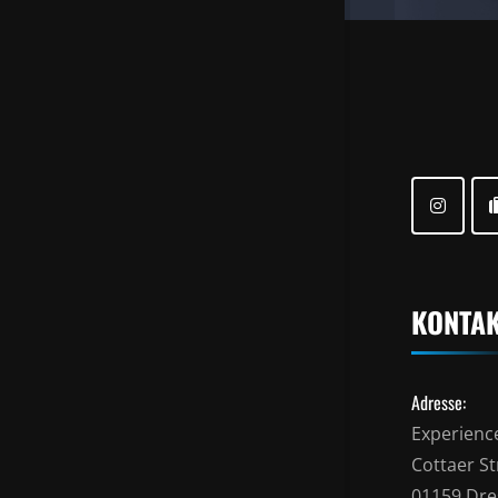
KONTA
Adresse:
Experienc
Cottaer Str
01159 Dr