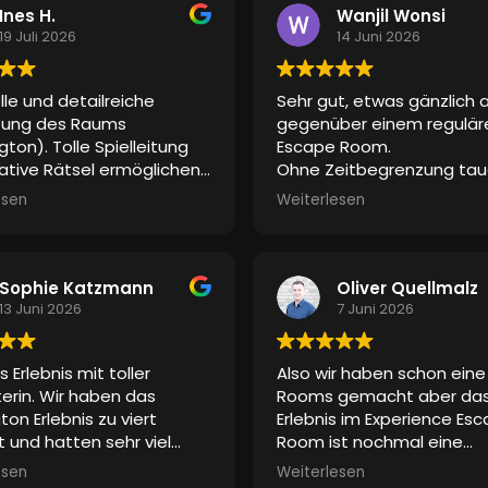
gestaltet war, als wäre m
Ines H.
Wanjil Wonsi
einer anderen Welt. Das
19 Juli 2026
14 Juni 2026
schauspielerische Talent
sehr gelobt. Keine Spur v
olle und detailreiche
Sehr gut, etwas gänzlich 
Langeweile. Selbst den b
tung des Raums
gegenüber einem regulär
„Mädels“ hat es gefallen 
gton). Tolle Spielleitung
Escape Room.
nicht nur weil sich ihre Mä
ative Rätsel ermöglichen
Ohne Zeitbegrenzung tau
Superhelden in einem Film
h komplett auf die Story
man in eine Geschichte ei
gefühlt haben
. Sie war
esen
Weiterlesen
ssen. Vielen Dank für das
Super, hat sehr viel Spaß
mittendrin. Die Effekte (
Erlebnis!
gemacht!
Klopfen, Poltern) machte
ganze stimmig. Ein realer
Schauspieler war dabei. 
Sophie Katzmann
Oliver Quellmalz
waren alle begeistert, da
13 Juni 2026
7 Juni 2026
mit ihm agieren konnte. E
ein tolles Erlebnis für alle 
es Erlebnis mit toller
Also wir haben schon ein
wollen es wieder tun
iterin. Wir haben das
Rooms gemacht aber da
Vielen lieben Dank dafür
ton Erlebnis zu viert
Erlebnis im Experience Es
t und hatten sehr viel
Room ist nochmal eine
nd waren ganz gefesselt
Steigerung
. Besonder
esen
Weiterlesen
m Konzept.
positiv hervorzuheben ist,