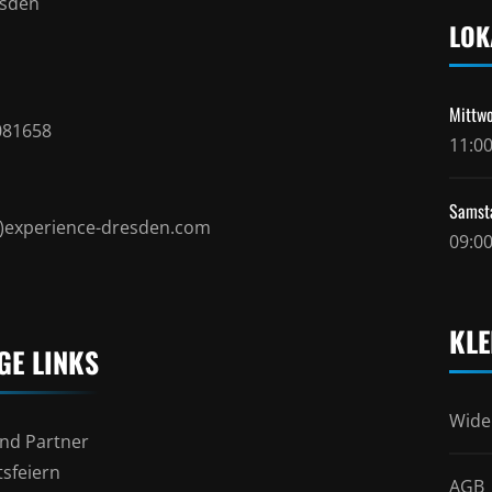
esden
LOK
Mittwo
081658
11:00
Samst
t)experience-dresden.com
09:00
KLE
GE LINKS
Wide
nd Partner
sfeiern
AGB