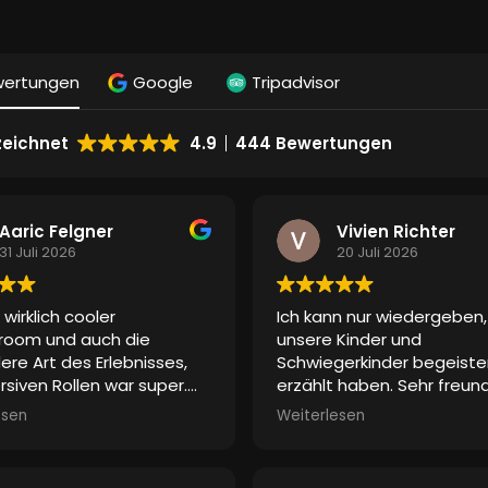
wertungen
Google
Tripadvisor
eichnet
4.9
444 Bewertungen
Aaric Felgner
Vivien Richter
31 Juli 2026
20 Juli 2026
 wirklich cooler
Ich kann nur wiedergeben
room und auch die
unsere Kinder und
re Art des Erlebnisses,
Schwiegerkinder begeiste
rsiven Rollen war super.
erzählt haben. Sehr freund
ndeutig ein eizigartigea
Empfang und Einführung. A
esen
Weiterlesen
s mit super Personal.
Spiel begann, setzte tats
ein kribbeliges, spannend
Gefühl ein, weil die Umge