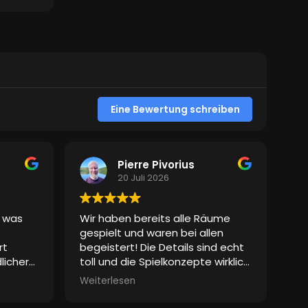
schauspielerischem Einsatz! Wir
Timer
sind gespannt auf alles was noch
l der
folgt!
 auf
Klare Empfehlung!!!
 positiv
lleiter
d des
Eine Bewertung schreiben
eiht
 ganz
en
me
Pierre Pivorius
20 Juli 2026
, was
Wir haben bereits alle Räume
gespielt und waren bei allen
rt
begeistert! Die Details sind echt
licher
toll und die Spielkonzepte wirklich
ls das
gut gemacht. Die Spielleiter
Weiterlesen
ächlich
waren auch super drauf. Von uns
es
auf jeden Fall eine echte