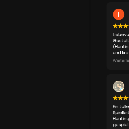
​Liebev
Gestal
(Huntin
und kre
es, sic
Weiterl
einzula
schöne 
Ein toll
Spielle
Hunting
gespiel