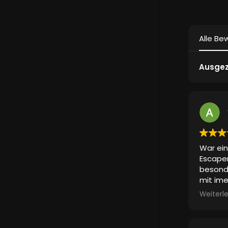
Alle Be
Ausgez
War ein
Escape
besonde
mit ime
Also ei
Weiterl
Erlebni