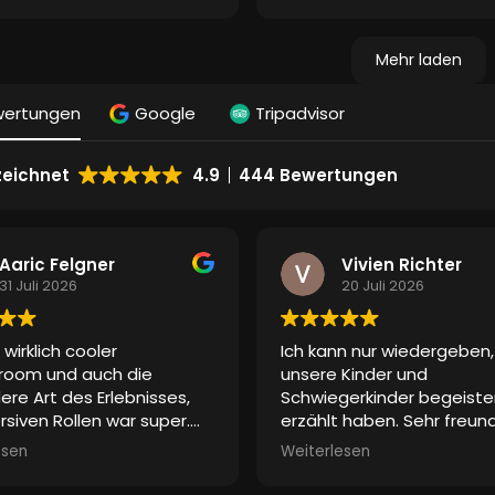
man weniger durch einen 
gestresst wird und obwoh
Mehr laden
eine oder andere weniger
Rollenspiele steht, war ich
wertungen
Google
Tripadvisor
überrascht, wie genial die
Interaktionen mit dem Spie
in weiteren Rollen währen
eichnet
4.9
444 Bewertungen
„Abenteuers“ ist… das verl
dem ganzen nochmal ein
neues Feeling
wir werd
zeitnah auch weiter Räu
Aaric Felgner
Vivien Richter
buchen. Viele Grüße
31 Juli 2026
20 Juli 2026
 wirklich cooler
Ich kann nur wiedergeben
room und auch die
unsere Kinder und
re Art des Erlebnisses,
Schwiegerkinder begeiste
rsiven Rollen war super.
erzählt haben. Sehr freund
ndeutig ein eizigartigea
Empfang und Einführung. A
esen
Weiterlesen
s mit super Personal.
Spiel begann, setzte tats
ein kribbeliges, spannend