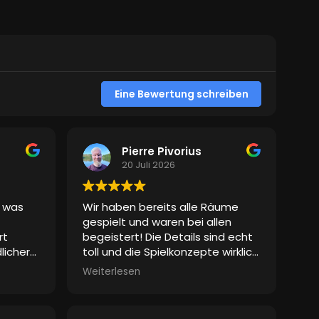
Eine Bewertung schreiben
Pierre Pivorius
20 Juli 2026
, was
Wir haben bereits alle Räume
gespielt und waren bei allen
rt
begeistert! Die Details sind echt
licher
toll und die Spielkonzepte wirklich
ls das
gut gemacht. Die Spielleiter
Weiterlesen
ächlich
waren auch super drauf. Von uns
es
auf jeden Fall eine echte
bung so
Empfehlung!