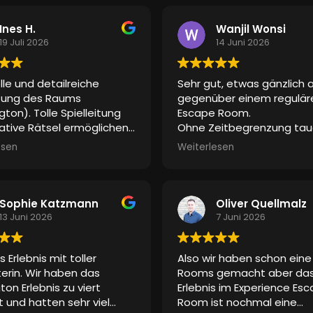
Gefühl ein, weil die Umge
gestaltet war, als wäre m
Ines H.
Wanjil Wonsi
einer anderen Welt. Das
19 Juli 2026
14 Juni 2026
schauspielerische Talent
sehr gelobt. Keine Spur v
olle und detailreiche
Sehr gut, etwas gänzlich 
Langeweile. Selbst den b
tung des Raums
gegenüber einem regulär
„Mädels“ hat es gefallen 
gton). Tolle Spielleitung
Escape Room.
nicht nur weil sich ihre Mä
ative Rätsel ermöglichen
Ohne Zeitbegrenzung tau
Superhelden in einem Film
h komplett auf die Story
man in eine Geschichte ei
gefühlt haben
. Sie war
esen
Weiterlesen
ssen. Vielen Dank für das
Super, hat sehr viel Spaß
mittendrin. Die Effekte (
Erlebnis!
gemacht!
Klopfen, Poltern) machte
ganze stimmig. Ein realer
Schauspieler war dabei. 
Sophie Katzmann
Oliver Quellmalz
waren alle begeistert, da
13 Juni 2026
7 Juni 2026
mit ihm agieren konnte. E
ein tolles Erlebnis für alle 
es Erlebnis mit toller
Also wir haben schon ein
wollen es wieder tun
iterin. Wir haben das
Rooms gemacht aber da
Vielen lieben Dank dafür
ton Erlebnis zu viert
Erlebnis im Experience Es
t und hatten sehr viel
Room ist nochmal eine