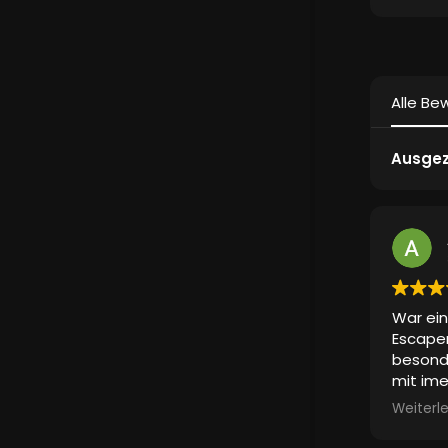
Alle Be
Ausgez
War ein
Escape
besonde
mit ime
Also ei
Weiterl
Erlebni