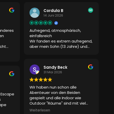
bung so
Empfehlung!
an in
Cordula B
14 Juni 2026
 wurde
on
anderes
Aufregend, atmosphärisch,
eiden
en
einfallsreich
und
Wir fanden es extrem aufregend,
nner wie
cht
aber mein Sohn (13 Jahre) und
n.
ich konnten es gut lösen.
en
Stimmen,
n das
Sandy Beck
31 Mai 2026
Davon
 man
s war
Wir haben nun schon alle
und sie
Abenteuer von den Beiden
e Escape
gespielt und alle Indoor wie
s
Outdoor "Räume" sind mit viel
cape
Liebe und Detailreichtum
Weiterlesen
gemacht. Die Betreuung ist