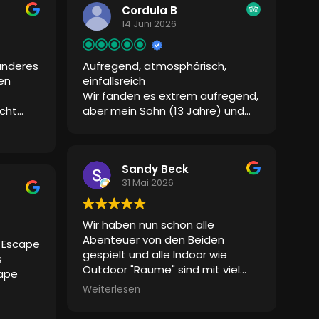
an in
Cordula B
14 Juni 2026
 wurde
on
anderes
Aufregend, atmosphärisch,
eiden
en
einfallsreich
und
Wir fanden es extrem aufregend,
nner wie
cht
aber mein Sohn (13 Jahre) und
n.
ich konnten es gut lösen.
en
Stimmen,
n das
Sandy Beck
31 Mai 2026
Davon
 man
s war
Wir haben nun schon alle
und sie
Abenteuer von den Beiden
e Escape
gespielt und alle Indoor wie
s
Outdoor "Räume" sind mit viel
cape
Liebe und Detailreichtum
Weiterlesen
gemacht. Die Betreuung ist
s
hervorragend, zum Teil mit
 dass