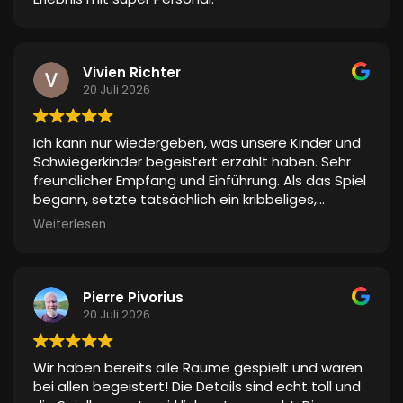
Vivien Richter
20 Juli 2026
Ich kann nur wiedergeben, was unsere Kinder und
Schwiegerkinder begeistert erzählt haben. Sehr
freundlicher Empfang und Einführung. Als das Spiel
begann, setzte tatsächlich ein kribbeliges,
spannendes Gefühl ein, weil die Umgebung so
Weiterlesen
gestaltet war, als wäre man in einer anderen
Welt. Das schauspielerische Talent wurde sehr
gelobt. Keine Spur von Langeweile. Selbst den
beiden „Mädels“ hat es gefallen und nicht nur weil
Pierre Pivorius
sich ihre Männer wie Superhelden in einem Film
20 Juli 2026
gefühlt haben
. Sie waren mittendrin. Die Effekte
(Stimmen, Klopfen, Poltern) machten das ganze
Wir haben bereits alle Räume gespielt und waren
stimmig. Ein realer Schauspieler war dabei. Davon
bei allen begeistert! Die Details sind echt toll und
waren alle begeistert, da man mit ihm agieren