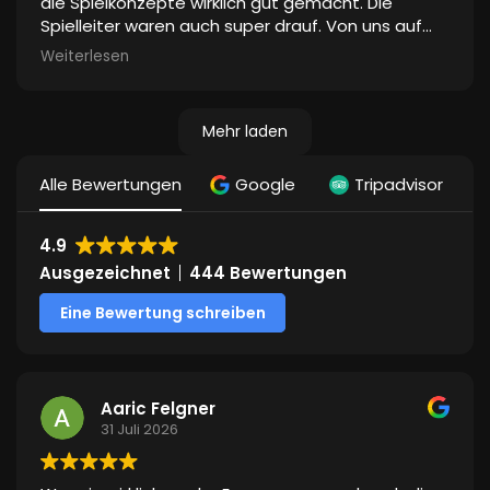
die Spielkonzepte wirklich gut gemacht. Die
konnte. Es war ein tolles Erlebnis für alle und sie
Spielleiter waren auch super drauf. Von uns auf
wollen es wieder tun
jeden Fall eine echte Empfehlung!
Vielen lieben Dank dafür
Weiterlesen
Mehr laden
Alle Bewertungen
Google
Tripadvisor
4.9
Ausgezeichnet
444 Bewertungen
Eine Bewertung schreiben
Aaric Felgner
31 Juli 2026