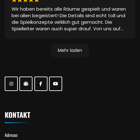
(Stimmen, Klopfen, Poltern) machten das ganze
Wir haben bereits alle Räume gespielt und waren
stimmig. Ein realer Schauspieler war dabei. Davon
bei allen begeistert! Die Details sind echt toll und
waren alle begeistert, da man mit ihm agieren
die Spielkonzepte wirklich gut gemacht. Die
konnte. Es war ein tolles Erlebnis für alle und sie
Spielleiter waren auch super drauf. Von uns auf
wollen es wieder tun
jeden Fall eine echte Empfehlung!
Vielen lieben Dank dafür
Mehr laden
KONTAKT
Adresse: