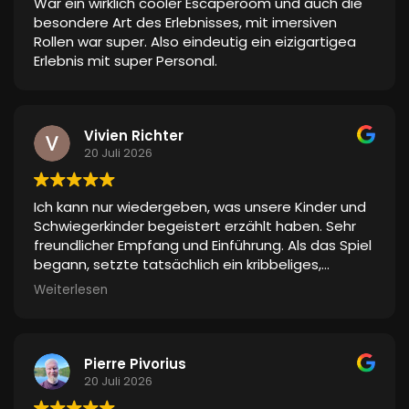
War ein wirklich cooler Escaperoom und auch die
besondere Art des Erlebnisses, mit imersiven
Rollen war super. Also eindeutig ein eizigartigea
Erlebnis mit super Personal.
Vivien Richter
20 Juli 2026
Ich kann nur wiedergeben, was unsere Kinder und
Schwiegerkinder begeistert erzählt haben. Sehr
freundlicher Empfang und Einführung. Als das Spiel
begann, setzte tatsächlich ein kribbeliges,
spannendes Gefühl ein, weil die Umgebung so
Weiterlesen
gestaltet war, als wäre man in einer anderen
Welt. Das schauspielerische Talent wurde sehr
gelobt. Keine Spur von Langeweile. Selbst den
beiden „Mädels“ hat es gefallen und nicht nur weil
Pierre Pivorius
sich ihre Männer wie Superhelden in einem Film
20 Juli 2026
gefühlt haben
. Sie waren mittendrin. Die Effekte