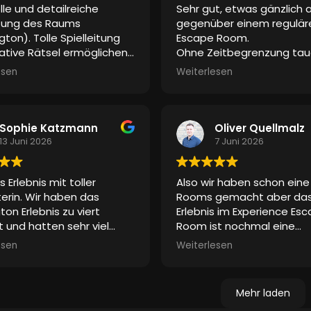
olle und detailreiche
Sehr gut, etwas gänzlich 
Langeweile. Selbst den b
tung des Raums
gegenüber einem regulär
„Mädels“ hat es gefallen 
gton). Tolle Spielleitung
Escape Room.
nicht nur weil sich ihre Mä
ative Rätsel ermöglichen
Ohne Zeitbegrenzung tau
Superhelden in einem Film
h komplett auf die Story
man in eine Geschichte ei
gefühlt haben
. Sie war
esen
Weiterlesen
ssen. Vielen Dank für das
Super, hat sehr viel Spaß
mittendrin. Die Effekte (
Erlebnis!
gemacht!
Klopfen, Poltern) machte
ganze stimmig. Ein realer
Schauspieler war dabei. 
Sophie Katzmann
Oliver Quellmalz
waren alle begeistert, da
13 Juni 2026
7 Juni 2026
mit ihm agieren konnte. E
ein tolles Erlebnis für alle 
es Erlebnis mit toller
Also wir haben schon ein
wollen es wieder tun
iterin. Wir haben das
Rooms gemacht aber da
Vielen lieben Dank dafür
ton Erlebnis zu viert
Erlebnis im Experience Es
t und hatten sehr viel
Room ist nochmal eine
nd waren ganz gefesselt
Steigerung
. Besonder
esen
Weiterlesen
m Konzept.
positiv hervorzuheben ist,
man weniger durch einen 
gestresst wird und obwoh
Mehr laden
eine oder andere weniger