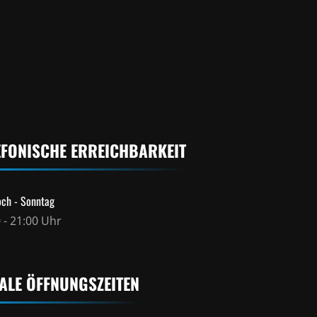
folgt!
 auf
Klare Empfehlung!!!
 positiv
lleiter
d des
eiht
 ganz
en
me
EFONISCHE ERREICHBARKEIT
ch - Sonntag
 - 21:00 Uhr
ALE ÖFFNUNGSZEITEN