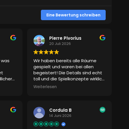
Eine Bewertung schreiben
Pierre Pivorius
20 Juli 2026
, was
Wir haben bereits alle Räume
gespielt und waren bei allen
rt
begeistert! Die Details sind echt
licher
toll und die Spielkonzepte wirklich
ls das
gut gemacht. Die Spielleiter
Weiterlesen
ächlich
waren auch super drauf. Von uns
es
auf jeden Fall eine echte
bung so
Empfehlung!
an in
Cordula B
14 Juni 2026
 wurde
on