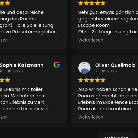
sehr gelobt. Keine Spur v
olle und detailreiche
Sehr gut, etwas gänzlich 
Langeweile. Selbst den b
tung des Raums
gegenüber einem regulär
„Mädels“ hat es gefallen 
gton). Tolle Spielleitung
Escape Room.
nicht nur weil sich ihre Mä
ative Rätsel ermöglichen
Ohne Zeitbegrenzung tau
Superhelden in einem Film
h komplett auf die Story
man in eine Geschichte ei
gefühlt haben
. Sie war
esen
Weiterlesen
ssen. Vielen Dank für das
Super, hat sehr viel Spaß
mittendrin. Die Effekte (
Erlebnis!
gemacht!
Klopfen, Poltern) machte
ganze stimmig. Ein realer
Schauspieler war dabei. 
Sophie Katzmann
Oliver Quellmalz
waren alle begeistert, da
13 Juni 2026
7 Juni 2026
mit ihm agieren konnte. E
ein tolles Erlebnis für alle 
es Erlebnis mit toller
Also wir haben schon ein
wollen es wieder tun
iterin. Wir haben das
Rooms gemacht aber da
Vielen lieben Dank dafür
ton Erlebnis zu viert
Erlebnis im Experience Es
t und hatten sehr viel
Room ist nochmal eine
nd waren ganz gefesselt
Steigerung
. Besonder
esen
Weiterlesen
m Konzept.
positiv hervorzuheben ist,
man weniger durch einen 
gestresst wird und obwoh