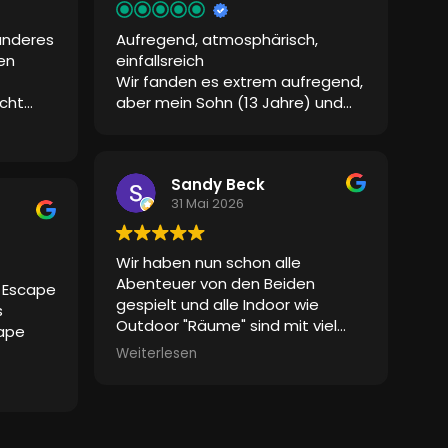
on
anderes
Aufregend, atmosphärisch,
eiden
en
einfallsreich
und
Wir fanden es extrem aufregend,
nner wie
cht
aber mein Sohn (13 Jahre) und
n.
ich konnten es gut lösen.
en
Stimmen,
n das
Sandy Beck
31 Mai 2026
Davon
 man
s war
Wir haben nun schon alle
und sie
Abenteuer von den Beiden
e Escape
gespielt und alle Indoor wie
s
Outdoor "Räume" sind mit viel
cape
Liebe und Detailreichtum
Weiterlesen
gemacht. Die Betreuung ist
s
hervorragend, zum Teil mit
 dass
schauspielerischem Einsatz! Wir
Timer
sind gespannt auf alles was noch
l der