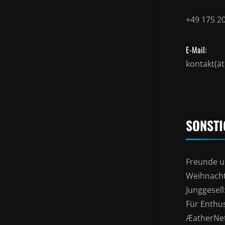
+49 175 2
E-Mail:
kontakt(ä
SONSTI
Freunde u
Weihnacht
Junggesel
Für Enthu
ÆatherNe