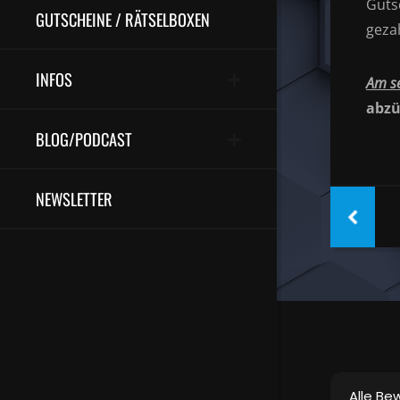
Gutsc
GUTSCHEINE / RÄTSELBOXEN
geza
INFOS
Am s
abzü
BLOG/PODCAST
NEWSLETTER
Alle Be