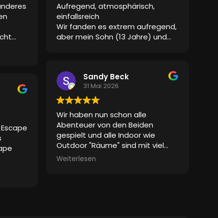
anderes
Aufregend, atmosphärisch,
eiden
en
einfallsreich
und
Wir fanden es extrem aufregend,
nner wie
cht
aber mein Sohn (13 Jahre) und
n.
ich konnten es gut lösen.
en
Stimmen,
n das
Sandy Beck
31 Mai 2026
Davon
 man
s war
Wir haben nun schon alle
und sie
Abenteuer von den Beiden
e Escape
gespielt und alle Indoor wie
s
Outdoor "Räume" sind mit viel
cape
Liebe und Detailreichtum
Weiterlesen
gemacht. Die Betreuung ist
s
hervorragend, zum Teil mit
 dass
schauspielerischem Einsatz! Wir
Timer
sind gespannt auf alles was noch
l der
folgt!
 auf
Klare Empfehlung!!!