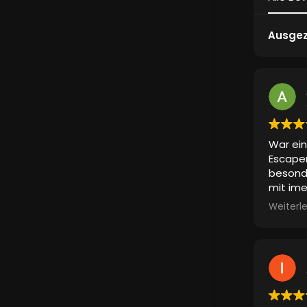
Ausgez
War ein
Escape
besonde
mit ime
Also ei
Weiterl
Erlebni