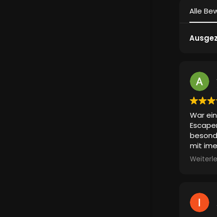
Alle Be
Ausgez
War ein
Escape
besonde
mit ime
Also ei
Weiterl
Erlebni