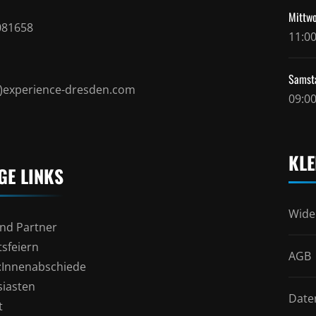
Mittwo
081658
11:00
Samst
t)experience-dresden.com
09:00
KLE
GE LINKS
Wide
nd Partner
sfeiern
AGB
l:Innenabschiede
siasten
Date
t