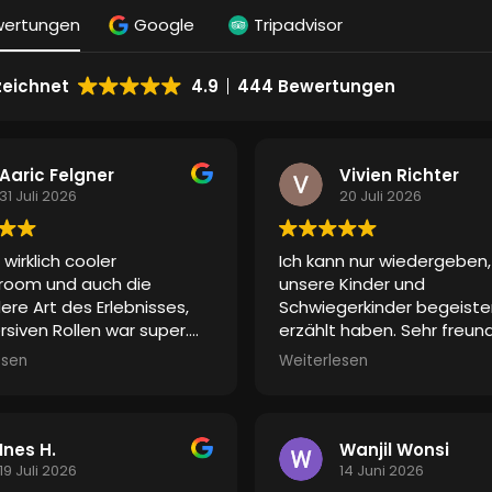
Rollenspiele steht, war ich
wertungen
Google
Tripadvisor
überrascht, wie genial die
Interaktionen mit dem Spie
in weiteren Rollen währen
eichnet
4.9
444 Bewertungen
„Abenteuers“ ist… das verl
dem ganzen nochmal ein
neues Feeling
wir werd
zeitnah auch weiter Räu
Aaric Felgner
Vivien Richter
buchen. Viele Grüße
31 Juli 2026
20 Juli 2026
 wirklich cooler
Ich kann nur wiedergeben
room und auch die
unsere Kinder und
re Art des Erlebnisses,
Schwiegerkinder begeiste
rsiven Rollen war super.
erzählt haben. Sehr freund
ndeutig ein eizigartigea
Empfang und Einführung. A
esen
Weiterlesen
s mit super Personal.
Spiel begann, setzte tats
ein kribbeliges, spannend
Gefühl ein, weil die Umge
gestaltet war, als wäre m
Ines H.
Wanjil Wonsi
einer anderen Welt. Das
19 Juli 2026
14 Juni 2026
schauspielerische Talent