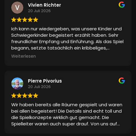
Vivien Richter
20 Juli 2026
Ich kann nur wiedergeben, was unsere Kinder und
Schwiegerkinder begeistert erzählt haben. Sehr
freundlicher Empfang und Einführung. Als das Spiel
begann, setzte tatsächlich ein kribbeliges,
spannendes Gefühl ein, weil die Umgebung so
Weiterlesen
gestaltet war, als wäre man in einer anderen
Welt. Das schauspielerische Talent wurde sehr
gelobt. Keine Spur von Langeweile. Selbst den
beiden „Mädels“ hat es gefallen und nicht nur weil
Pierre Pivorius
sich ihre Männer wie Superhelden in einem Film
20 Juli 2026
gefühlt haben
. Sie waren mittendrin. Die Effekte
(Stimmen, Klopfen, Poltern) machten das ganze
Wir haben bereits alle Räume gespielt und waren
stimmig. Ein realer Schauspieler war dabei. Davon
bei allen begeistert! Die Details sind echt toll und
waren alle begeistert, da man mit ihm agieren
die Spielkonzepte wirklich gut gemacht. Die
konnte. Es war ein tolles Erlebnis für alle und sie
Spielleiter waren auch super drauf. Von uns auf
wollen es wieder tun
jeden Fall eine echte Empfehlung!
Vielen lieben Dank dafür