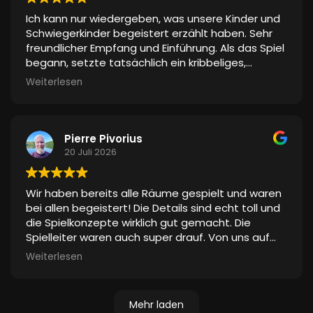
Ich kann nur wiedergeben, was unsere Kinder und
Schwiegerkinder begeistert erzählt haben. Sehr
freundlicher Empfang und Einführung. Als das Spiel
begann, setzte tatsächlich ein kribbeliges,
spannendes Gefühl ein, weil die Umgebung so
Weiterlesen
gestaltet war, als wäre man in einer anderen
Welt. Das schauspielerische Talent wurde sehr
gelobt. Keine Spur von Langeweile. Selbst den
beiden „Mädels“ hat es gefallen und nicht nur weil
Pierre Pivorius
sich ihre Männer wie Superhelden in einem Film
20 Juli 2026
gefühlt haben
. Sie waren mittendrin. Die Effekte
(Stimmen, Klopfen, Poltern) machten das ganze
Wir haben bereits alle Räume gespielt und waren
stimmig. Ein realer Schauspieler war dabei. Davon
bei allen begeistert! Die Details sind echt toll und
waren alle begeistert, da man mit ihm agieren
die Spielkonzepte wirklich gut gemacht. Die
konnte. Es war ein tolles Erlebnis für alle und sie
Spielleiter waren auch super drauf. Von uns auf
wollen es wieder tun
jeden Fall eine echte Empfehlung!
Vielen lieben Dank dafür
Weiterlesen
Mehr laden