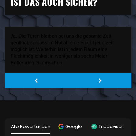
IST DAS AUCH SICHER?
Ja. Die Türen bleiben bei uns die gesamte Zeit
geöffnet, so dass im Notfall eine Flucht jederzeit
möglich ist. Weiterhin ist in jedem Raum eine
Fluchtmöglichkeit in weniger als sechs Meter
Entfernung zu erreichen.
Alle Bewertungen
Google
Tripadvisor