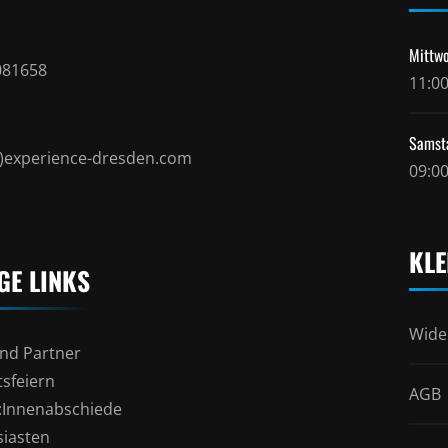
Mittwo
081658
11:00
Samst
t)experience-dresden.com
09:00
KLE
GE LINKS
Wide
nd Partner
sfeiern
AGB
l:Innenabschiede
siasten