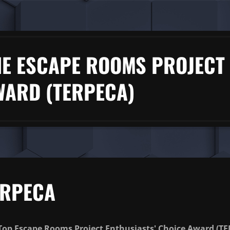
HE ESCAPE ROOMS PROJECT 
WARD (TERPECA)
ERPECA
Top Escape Rooms Project Enthusiasts' Choice Award
(
TE