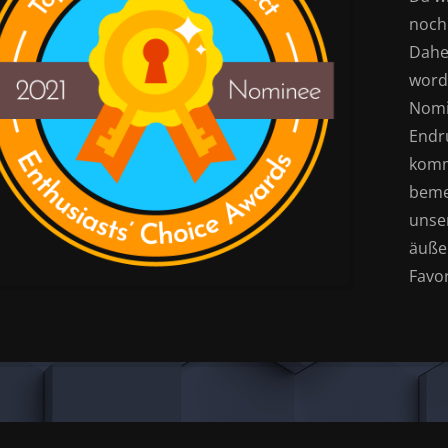
noch
Daher
word
Nomi
Endr
komm
beme
unse
äuße
Favor