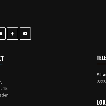
KT
TEL
Mittwo
09:00
e,
. 15,
esden
LOK