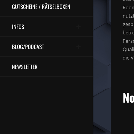
GUTSCHEINE / RÄTSELBOXEN
Roo
nutz
gesp
INFOS
betr
Pers
BLOG/PODCAST
Qual
die
V
NEWSLETTER
No