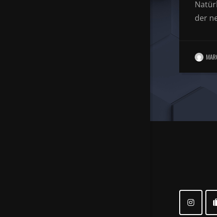
Natürl
der n
MAR