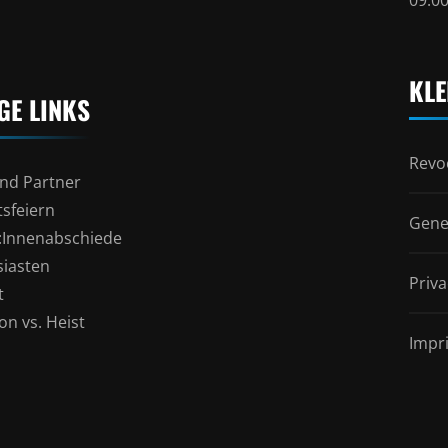
KLE
GE LINKS
Revoc
nd Partner
sfeiern
Gene
l:Innenabschiede
siasten
Priva
t
n vs. Heist
Impr