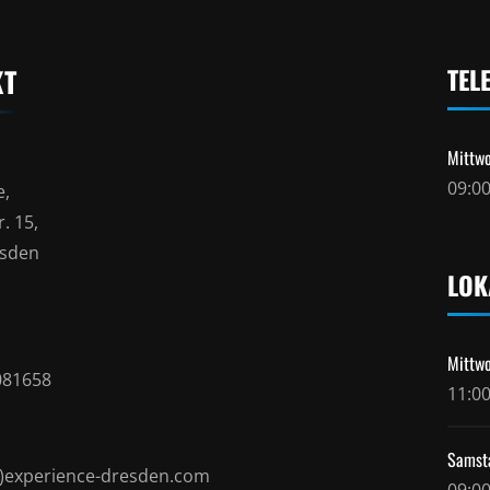
KT
TEL
Mittwo
09:00
e,
. 15,
esden
LOK
Mittwo
081658
11:00
Samst
t)experience-dresden.com
09:00