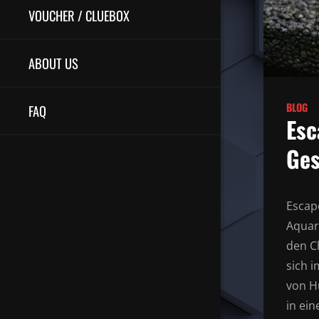
VOUCHER / CLUEBOX
ABOUT US
BLOG
FAQ
Esc
Ges
Escap
Aquari
den C
sich i
von H
in ei