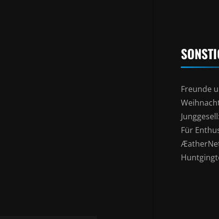
SONSTI
Freunde u
Weihnacht
Junggesel
Für Enthu
ÆatherNe
Huntgingto