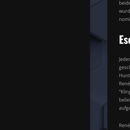
beid
wurd
nomi
Es
Jede
gesc
Hunt
René
“Klin
belie
aufge
René