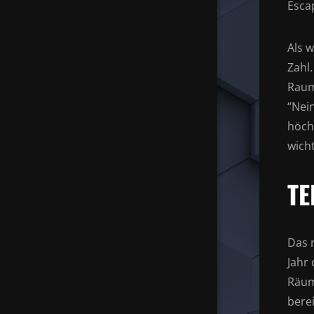
Escap
Als w
Zahl
Raum
“Nei
höch
wich
TE
Das 
Jahr
Räum
bere