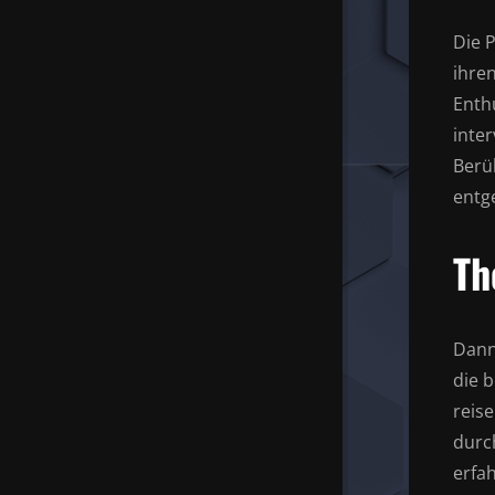
Die 
ihre
Enth
inte
Berü
entg
Th
Dann
die 
reis
durc
erfa