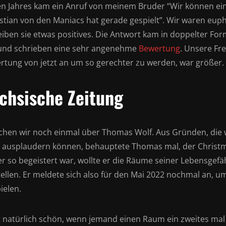
en Jahres kam ein Anruf von meinem Bruder “Wir können ein
stian von den Maniacs hat gerade gespielt”. Wir waren euph
eiben sie etwas positives. Die Antwort kam in doppelter For
und schrieben eine sehr angenehme
Bewertung
. Unsere Fr
rtung von jetzt an um so gerechter zu werden, war größer.
chsische Zeitung
chen wir noch einmal über Thomas Wolf. Aus Gründen, die w
t ausplaudern können, behauptete Thomas mal, der Christma
 er so begeistert war, wollte er die Räume seiner Lebensgef
tellen. Er meldete sich also für den Mai 2022 nochmal an,
ielen.
st natürlich schön, wenn jemand einen Raum ein zweites mal 