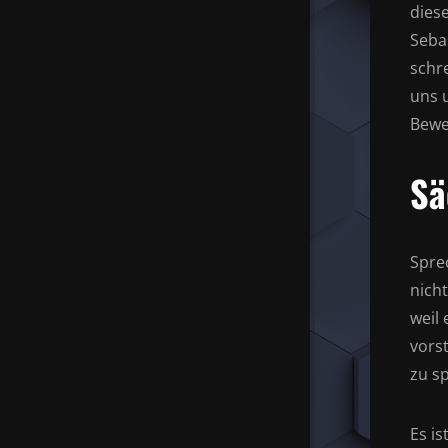
dies
Seba
schr
uns 
Bewe
Sä
Spre
nich
weil
vors
zu sp
Es i