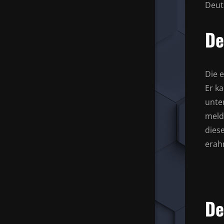
Deut
De
Die 
Er k
unte
melde
dies
erah
De